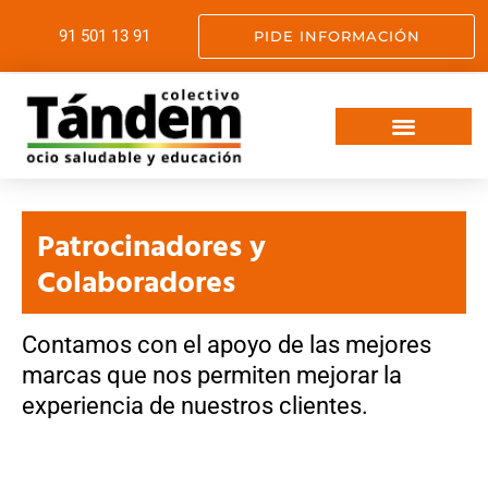
91 501 13 91
PIDE INFORMACIÓN
VIAJES FIN DE CURSO
OCIO SALUDABLE
SERVICIOS EDUCATIVOS
SOMOS TANDEM
Patrocinadores y
Colaboradores
Contamos con el apoyo de las mejores
marcas que nos permiten mejorar la
experiencia de nuestros clientes.