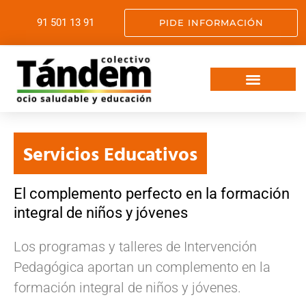
91 501 13 91
PIDE INFORMACIÓN
VIAJES FIN DE CURSO
OCIO SALUDABLE
SERVICIOS EDUCATIVOS
SOMOS TANDEM
Servicios Educativos
El complemento perfecto en la formación
integral de niños y jóvenes
Los programas y talleres de Intervención
Pedagógica aportan un complemento en la
formación integral de niños y jóvenes.