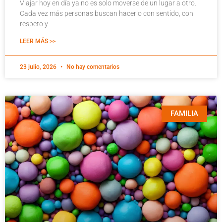
Viajar hoy en día ya no es solo moverse de un lugar a otro.
Cada vez más personas buscan hacerlo con sentido, con
respeto y
LEER MÁS >>
23 julio, 2026
No hay comentarios
FAMILIA