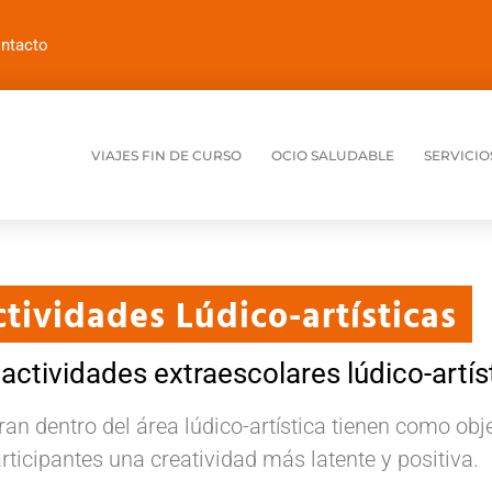
ntacto
VIAJES FIN DE CURSO
OCIO SALUDABLE
SERVICIO
tividades Lúdico-artísticas
ctividades extraescolares lúdico-artís
an dentro del área lúdico-artística tienen como obje
rticipantes una creatividad más latente y positiva.