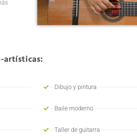
ás
artísticas:
Dibujo y pintura
Baile moderno
Taller de guitarra