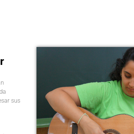
r
án
nda
esar sus