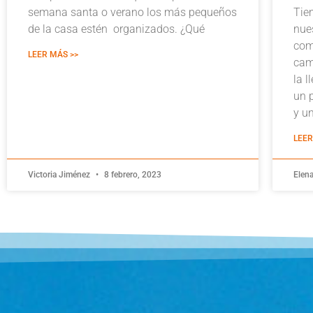
semana santa o verano los más pequeños
Tie
de la casa estén organizados. ¿Qué
nue
com
LEER MÁS >>
cam
la l
un 
y u
LEER
Victoria Jiménez
8 febrero, 2023
Elen