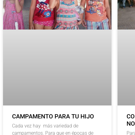
CAMPAMENTO PARA TU HIJO
CO
NO
Cada vez hay más variedad de
campamentos. Para que en épocas de
Par