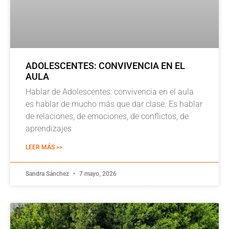
ADOLESCENTES: CONVIVENCIA EN EL
AULA
Hablar de Adolescentes: convivencia en el aula
es hablar de mucho más que dar clase. Es hablar
de relaciones, de emociones, de conflictos, de
aprendizajes
LEER MÁS >>
Sandra Sánchez
7 mayo, 2026