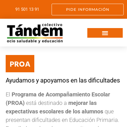
91 501 13 91
PIDE INFORMACIÓN
VIAJES FIN DE CURSO
OCIO SALUDABLE
SERVICIOS EDUCATIVOS
SOMOS TANDEM
PROA
Ayudamos y apoyamos en las dificultades
El
Programa de Acompañamiento Escolar
(PROA)
está destinado a
mejorar las
expectativas escolares de los alumnos
que
presentan dificultades en Educación Primaria.