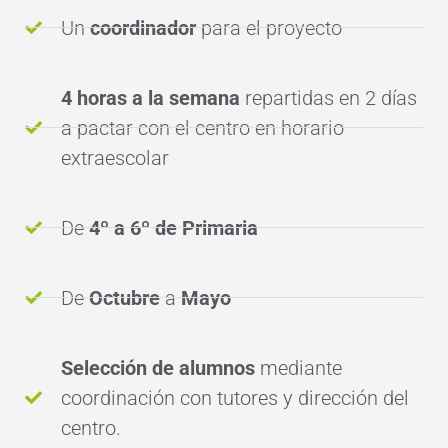
Un
coordinador
para el proyecto
4 horas a la semana
repartidas en 2 días
a pactar con el centro en horario
extraescolar
De
4º a 6º de Primaria
De
Octubre
a
Mayo
Selección de alumnos
mediante
coordinación con tutores y dirección del
centro.