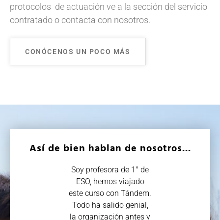
protocolos de actuación ve a la sección del servicio
contratado o contacta con nosotros.
CONÓCENOS UN POCO MÁS
Así de bien hablan de nosotros...
Soy profesora de 1° de
Este año
ESO, hemos viajado
realizado el v
este curso con Tándem.
Etapa de 
Todo ha salido genial,
Colectivo 
la organización antes y
como pro