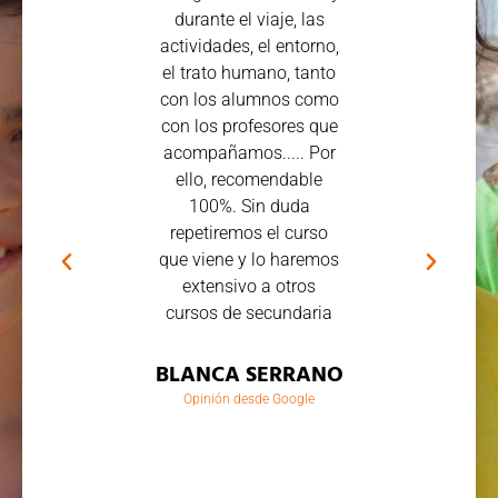
durante el viaje, las
acompaña
actividades, el entorno,
organizad
el trato humano, tanto
quedado
con los alumnos como
satisfecha:
con los profesores que
cargo de la
acompañamos..... Por
previa al
ello, recomendable
directament
100%. Sin duda
familias, exp
repetiremos el curso
aclarando 
que viene y lo haremos
necesario. D
extensivo a otros
viaje todo cu
cursos de secundaria
perfección
monitores c
BLANCA SERRANO
plenamente
niños. Es de
Opinión desde Google
recomend
EVA ROD