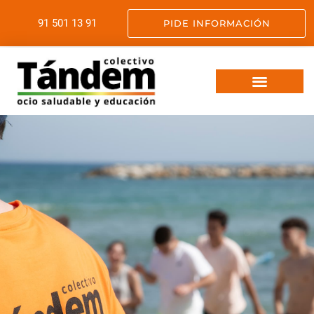
91 501 13 91
PIDE INFORMACIÓN
VIAJES FIN DE CURSO
OCIO SALUDABLE
SERVICIOS EDUCATIVOS
SOMOS TANDEM