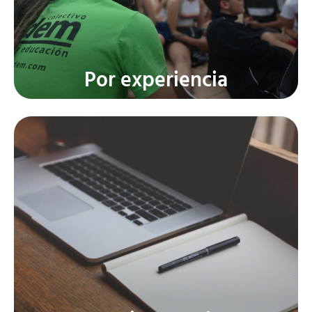
Desde 1994, más de 32 años
organizando viajes para
estudiantes.
Por experiencia
Sin "desdes" y sin letra
pequeña, nuestros precios lo
incluyen todo.