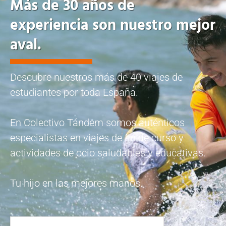
Más de 30 años de
experiencia son nuestro mejor
aval.
Descubre nuestros más de 40 viajes de
estudiantes por toda España.
En Colectivo Tándem somos auténticos
especialistas en viajes de fin de curso y
actividades de ocio saludables y educativas.
Tu hijo en las mejores manos.