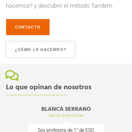
hacemos? y descubrir el método Tandem.
CONTACTO
¿CÓMO LO HACEMOS?
Lo que opinan de nosotros
BLANCA SERRANO
AMPA M
Opinión desde Google
Opi
Soy profesora de 1° de ESO,
Otro añ