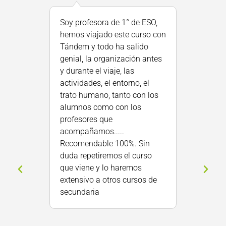
Opinión des
Soy profesora de 1° de ESO,
hemos viajado este curso con
Otro año m
Tándem y todo ha salido
Nuestr@s
genial, la organización antes
encantados
y durante el viaje, las
Una exper
actividades, el entorno, el
para ello
trato humano, tanto con los
próximo cu
alumnos como con los
profesores que
acompañamos.....
Recomendable 100%. Sin
duda repetiremos el curso
que viene y lo haremos
extensivo a otros cursos de
secundaria