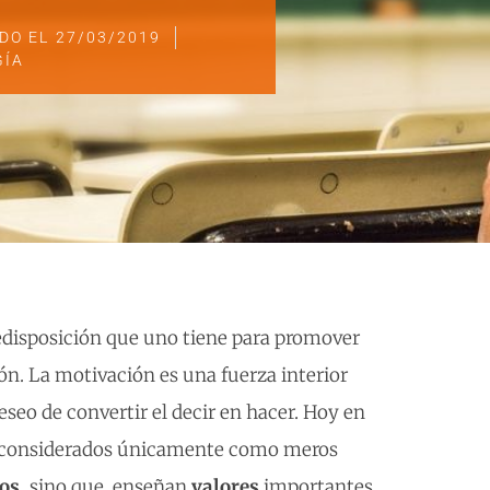
DO EL
27/03/2019
GÍA
edisposición que uno tiene para promover
ón. La motivación es una fuerza interior
eseo de convertir el decir en hacer. Hoy en
 considerados únicamente como meros
os,
sino que, enseñan
valores
importantes