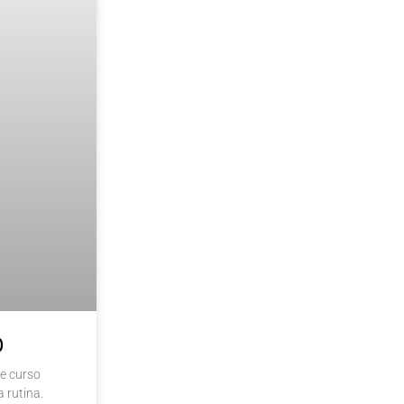
O
de curso
 rutina.