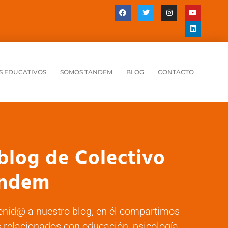
S EDUCATIVOS
SOMOS TANDEM
BLOG
CONTACTO
 blog de Colectivo
ndem
enid@ a nuestro blog, en él compartimos
 relacionados con educación, psicología,