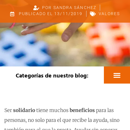
POR
SANDRA SÁNCHEZ
PUBLICADO EL
13/11/2019
VALORES
Categorías de nuestro blog:
Educación y pedagogía
Actividades educativa
Viajes fin de curso
Medio ambiente
Colectivo Tándem
Recursos creativos
Ser
solidario
tiene muchos
beneficios
para las
personas, no solo para el que recibe la ayuda, sino