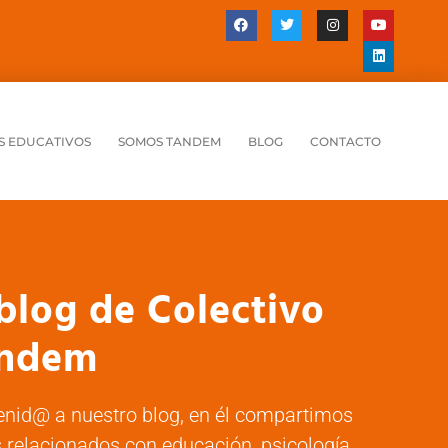
S EDUCATIVOS
SOMOS TANDEM
BLOG
CONTACTO
 blog de Colectivo
ndem
enid@ a nuestro blog, en él compartimos
 relacionados con educación, psicología,