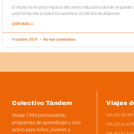
El recreo es el único espacio del centro educativo donde se puede 
una forma real a todos los alumnos. Es allí donde disponen
LEER MÁS >>
9 octubre, 2019
No hay comentarios
Colectivo Tándem
Viajes d
Desde 1994 promoviendo
VIAJES DE IN
programas de aprendizaje y ocio
VIAJES A LA P
activo para niños, jóvenes y
VIAJES A LA 