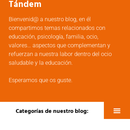
Tándem
Bienvenid@ a nuestro blog, en él
compartimos temas relacionados con
educación, psicología, familia, ocio,
valores… aspectos que complementan y
refuerzan a nuestra labor dentro del ocio
saludable y la educación.
Esperamos que os guste.
Categorías de nuestro blog:
Educación y pedagogía
Actividades educativa
Viajes fin de curso
Medio ambiente
Colectivo Tándem
Recursos creativos