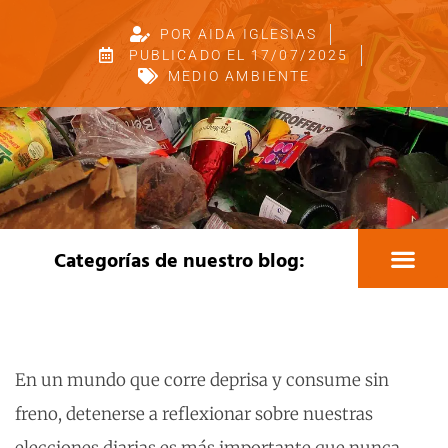
POR
AIDA IGLESIAS
PUBLICADO EL
17/07/2025
MEDIO AMBIENTE
Categorías de nuestro blog:
Educación y pedagogía
Actividades educativa
Viajes fin de curso
Medio ambiente
Colectivo Tándem
Recursos creativos
En un mundo que corre deprisa y consume sin
freno, detenerse a reflexionar sobre nuestras