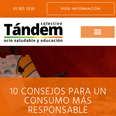
91 501 13 91
PIDE INFORMACIÓN
VIAJES FIN DE CURSO
OCIO SALUDABLE
SERVICIOS EDUCATIVOS
SOMOS TANDEM
10 CONSEJOS PARA UN
CONSUMO MÁS
RESPONSABLE