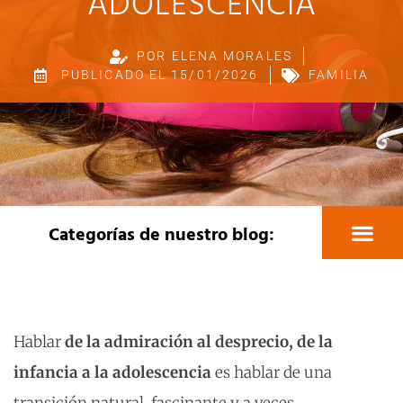
ADOLESCENCIA
POR
ELENA MORALES
PUBLICADO EL
15/01/2026
FAMILIA
Categorías de nuestro blog:
Educación y pedagogía
Actividades educativa
Viajes fin de curso
Medio ambiente
Colectivo Tándem
Recursos creativos
Hablar
de la admiración al desprecio, de la
infancia a la adolescencia
es hablar de una