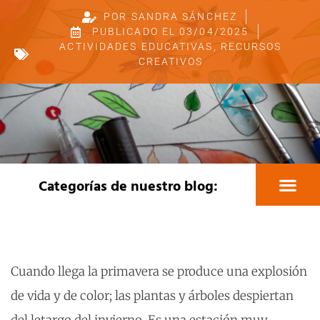
POR
SANDRA SÁNCHEZ
PUBLICADO EL
03/04/2025
ACTIVIDADES EDUCATIVAS
,
RECURSOS
CREATIVOS
Categorías de nuestro blog:
Educación y pedagogía
Actividades educativa
Viajes fin de curso
Medio ambiente
Colectivo Tándem
Recursos creativos
Cuando llega la primavera se produce una explosión
de vida y de color; las plantas y árboles despiertan