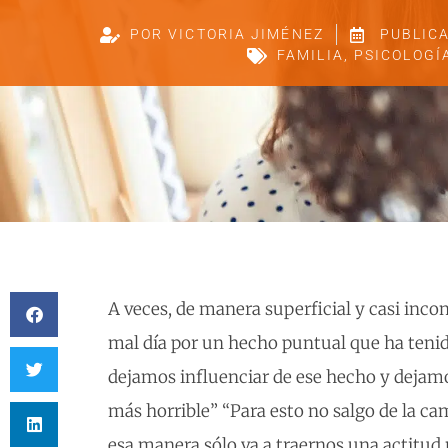
POR
VICTORIA JIMÉNEZ
PUBLIC
FAMILIA
,
PSICOLOGÍ
A veces, de manera superficial y casi in
mal día por un hecho puntual que ha tenid
dejamos influenciar de ese hecho y dejamo
más horrible” “Para esto no salgo de la ca
esa manera sólo va a traernos una actitud