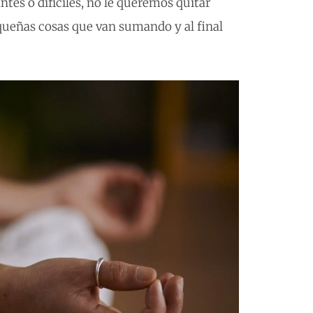
ntes o difíciles, no le queremos quitar
queñas cosas que van sumando y al final