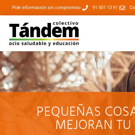
Pide información sin compromiso
91 501 13 91
Co
PEQUEÑAS COS
MEJORAN TU 