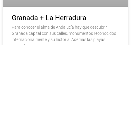
Granada + La Herradura
Para conocer el alma de Andalucía hay que descubrir
Granada capital con sus calles, monumentos reconocidos
internacionalmente y su historia. Además las playas
granadinas, en
LEER MÁS >>
28 agosto, 2019
No hay comentarios